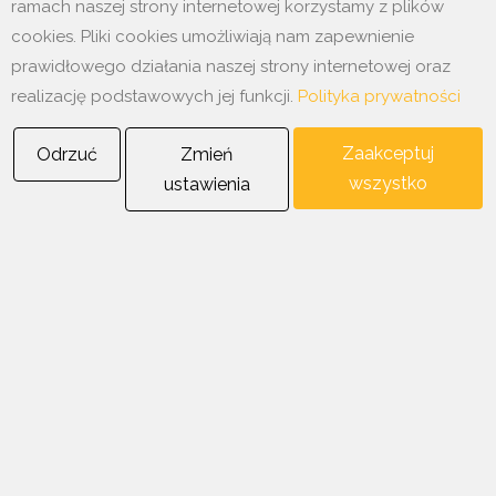
ramach naszej strony internetowej korzystamy z plików
cookies. Pliki cookies umożliwiają nam zapewnienie
prawidłowego działania naszej strony internetowej oraz
realizację podstawowych jej funkcji.
Polityka prywatności
Ostatnie aktualności
Zaakceptuj
Odrzuć
Zmień
wszystko
ustawienia
12 styczeń 2026
Produkty YTONG dostępne w naszej firmie.
7 styczeń 2026
Już w naszej ofercie wełna mineralna szklana Tytan
Copyright © 2025
Wissdom
, All Right Reserved