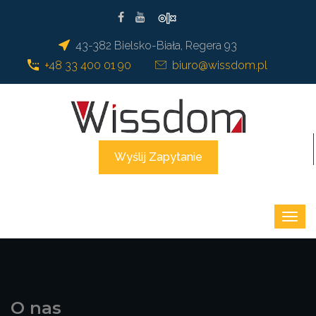
43-382 Bielsko-Biała, Regera 93
+48 33 400 01 90
biuro@wissdom.pl
Wyślij Zapytanie
O nas