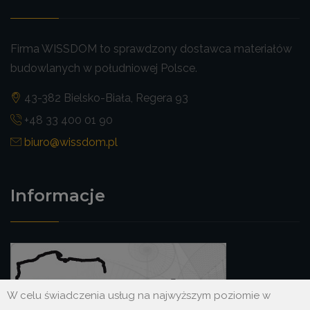
Firma WISSDOM to sprawdzony dostawca materiałów
budowlanych w południowej Polsce.
43-382 Bielsko-Biała, Regera 93
+48 33 400 01 90
biuro@wissdom.pl
Informacje
W celu świadczenia usług na najwyższym poziomie w