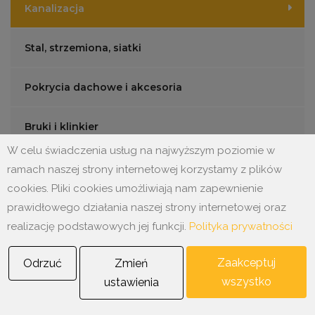
Kanalizacja
Stal, strzemiona, siatki
Pokrycia dachowe i akcesoria
Bruki i klinkier
W celu świadczenia usług na najwyższym poziomie w
Ogrodzenia
ramach naszej strony internetowej korzystamy z plików
cookies. Pliki cookies umożliwiają nam zapewnienie
Mała architektura
prawidłowego działania naszej strony internetowej oraz
realizację podstawowych jej funkcji.
Polityka prywatności
Produkty betonowe i akcesoria
Zaakceptuj
Odrzuć
Zmień
wszystko
ustawienia
Narzędzia i BHP