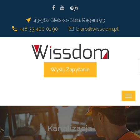
43-382 Bielsko-Biała, Regera 93
+48 33 400 01 90
biuro@wissdom.pl
Wyślij Zapytanie
Kanalizacja