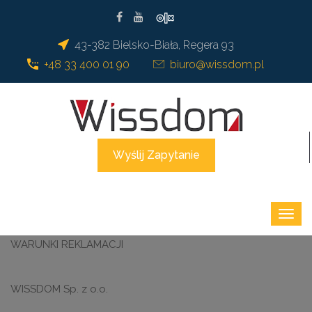
43-382 Bielsko-Biała, Regera 93
+48 33 400 01 90
biuro@wissdom.pl
Wyślij Zapytanie
WARUNKI REKLAMACJI
WISSDOM Sp. z o.o.