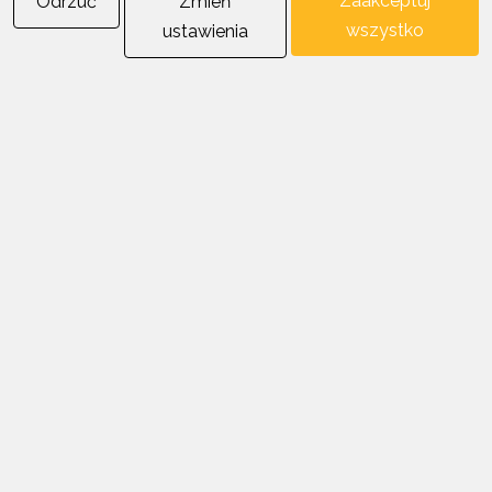
Zaakceptuj
Odrzuć
Zmień
VI. Odpowiedzialność Sprzedającego
wszystko
ustawienia
Odpowiedzialność Sprzedającego ogranicza się do
wartości reklamowanego Towaru.
Sprzedający nie odpowiada za szkody pośrednie,
utracone korzyści ani koszty wynikające z przestojów prac
lub opóźnień realizacyjnych, chyba że odpowiedzialność
taka wynika bezpośrednio z obowiązujących przepisów
prawa.
VII. Postanowienia końcowe
W sprawach nieuregulowanych niniejszym dokumentem
zastosowanie mają przepisy Kodeksu cywilnego oraz
ustawy o prawach konsumenta.
Niniejsze Warunki Reklamacji obowiązują od dnia ich
publikacji przez WISSDOM Sp. z o.o.