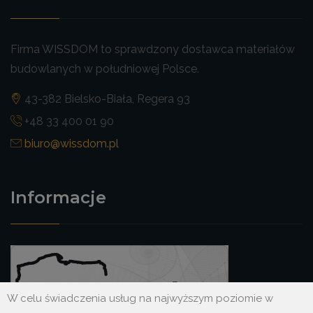
Firma WISSDOM to sprawdzony dostawca materiałów
budowlanych w południowej Polsce.
43-382 Bielsko-Biała, Regera 93
+48 33 400 01 90
biuro@wissdom.pl
Informacje
W celu świadczenia usług na najwyższym poziomie w