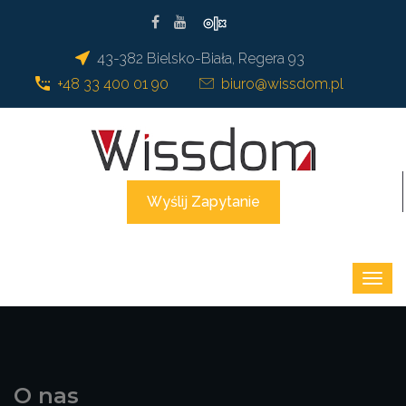
43-382 Bielsko-Biała, Regera 93
+48 33 400 01 90
biuro@wissdom.pl
Wyślij Zapytanie
O nas