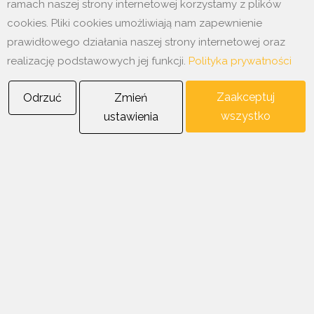
ramach naszej strony internetowej korzystamy z plików
cookies. Pliki cookies umożliwiają nam zapewnienie
prawidłowego działania naszej strony internetowej oraz
realizację podstawowych jej funkcji.
Polityka prywatności
Ostatnie aktualności
Zaakceptuj
Odrzuć
Zmień
wszystko
ustawienia
12 styczeń 2026
Produkty YTONG dostępne w naszej firmie.
7 styczeń 2026
Już w naszej ofercie wełna mineralna szklana Tytan
Copyright © 2025
Wissdom
, All Right Reserved