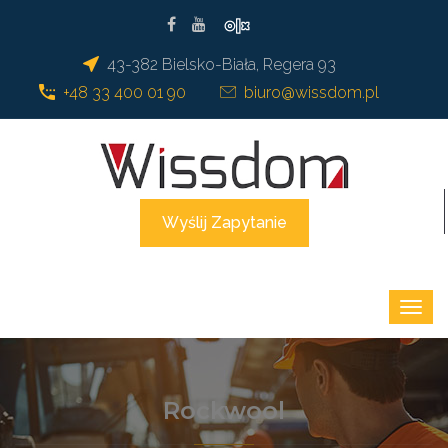
43-382 Bielsko-Biała, Regera 93
+48 33 400 01 90
biuro@wissdom.pl
Wyślij Zapytanie
Rockwool