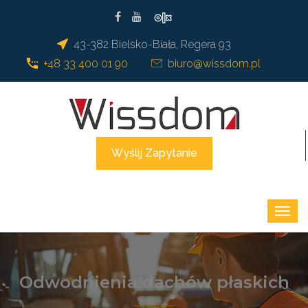
43-382 Bielsko-Biała, Regera 93
+48 33 400 01 90
biuro@wissdom.pl
Wyślij Zapytanie
Odwodnienia dachów płaskich