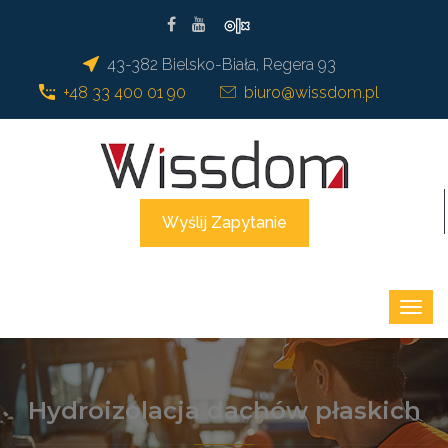
43-382 Bielsko-Biała, Regera 93
+48 33 400 01 90
biuro@wissdom.pl
Wyślij Zapytanie
Hydroizolacja dachów płaskich