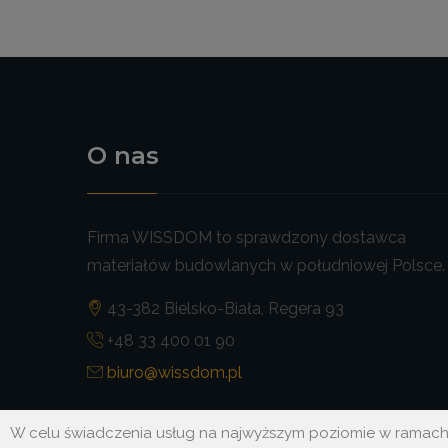
O nas
Firma WISSDOM to sprawdzony dostawca
materiałów budowlanych w południowej Polsce
43-382 Bielsko-Biała, Regera 93
+48 33 400 01 90
biuro@wissdom.pl
W celu świadczenia usług na najwyższym poziomie w ramach n