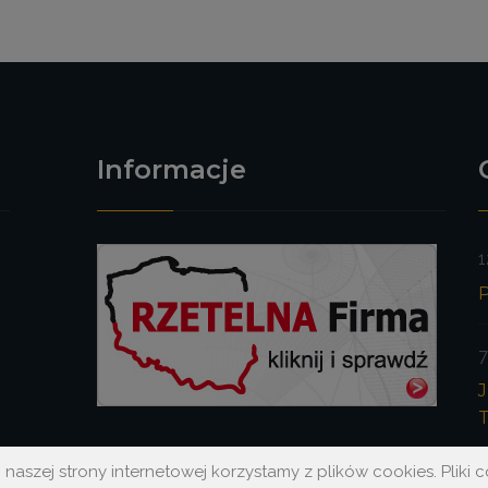
Informacje
1
.
P
7
J
aszej strony internetowej korzystamy z plików cookies. Pliki