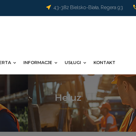
43-382 Bielsko-Biała, Regera 93
ERTA
INFORMACJE
USŁUGI
KONTAKT
Heluz