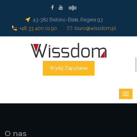
43-382 Bielsko-Biała, Regera 93
+48 33 400 01 90
biuro@wissdom.pl
Wyślij Zapytanie
O nas