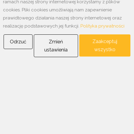
ramach naszej strony internetowej korzystamy z plików
cookies. Pliki cookies umożliwiają nam zapewnienie
prawidłowego działania naszej strony internetowej oraz
realizację podstawowych jej funkcji.
Polityka prywatności
Ostatnie aktualności
Zaakceptuj
Odrzuć
Zmień
wszystko
ustawienia
12 styczeń 2026
Produkty YTONG dostępne w naszej firmie.
7 styczeń 2026
Już w naszej ofercie wełna mineralna szklana Tytan
Copyright © 2025
Wissdom
, All Right Reserved