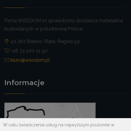
Firma WISSDOM to sprawdzony dostawca materiałów
budowlanych w południowej Polsce.
43-382 Bielsko-Biała, Regera 93
+48 33 400 01 90
biuro@wissdom.pl
Informacje
W celu świadczenia usług na najwyższym poziomie w